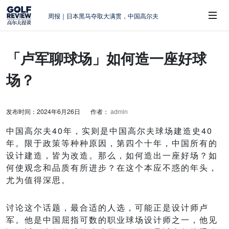
周报｜日本黑马夺取大满贯，中国高尔夫
的差距在哪？
大满贯球场设置的演变和期许
「卢军聊球场」如何造一座好球
AIG英国女子公开赛，一场大满贯的50年
 Sub-Menu
蜕变
场？
周报｜亚巡“换码头”，果岭脱鞋抗议的乌
龙
查莉·赫尔：不断制造“麻烦”的流量明星
发布时间：2024年6月26日
作者：
admin
中国高尔夫40年，实则是中国高尔夫球场建造史40
年。限于政策等种种原因，第四个十年，中国所有的
设计建造，皆为改造。那么，如何造出一座好场？如
何使观念和品质有所进步？在这个本应不惑的年头，
尤为值得深思。
讨论这个话题，最合适的人选，可能正是设计师卢
军。他是中国屈指可数的职业球场设计师之一，他见