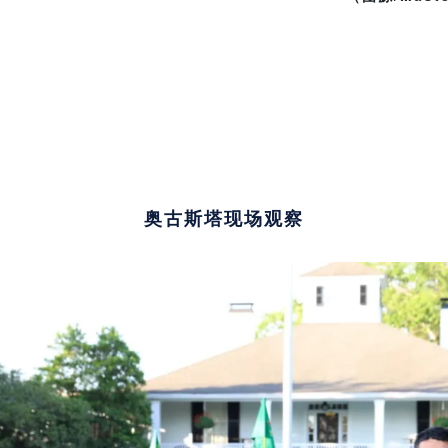
奥古斯塔现场观察