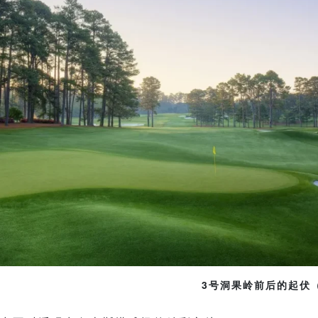
3号洞果岭前后的起伏（图