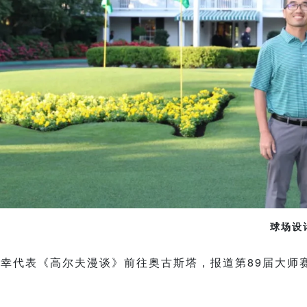
球场设
我有幸代表《高尔夫漫谈》前往奥古斯塔，报道第89届大师赛