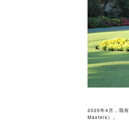
2025年4月，
Masters）。