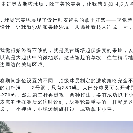
次走进奥古斯塔球场，除了美轮美奂，让我感觉如同步入
洞，球场完美地展现了设计师麦肯兹的拿手好戏——视觉
设计，让球道沙坑和果岭沙坑，从远处看起来连成一片
我觉得始终看不够的，就是奥古斯塔起伏多变的果岭，
以说是大起伏中的微地形。这些隆起的草坡，往往精巧
边周边的关键区域。
赛期间旗位设置的不同，顶级球员制定的进攻策略完全
的四杆洞——3号洞，只有350码。大部分球员可以开球
0-270码，然后第二杆再进攻。两种打法，各有成功抓下
麦克罗伊在赛后采访时说到，决赛轮最重要的一杆就是
坡，一个弹跳，小球滚到旗杆边，成功拿下小鸟。