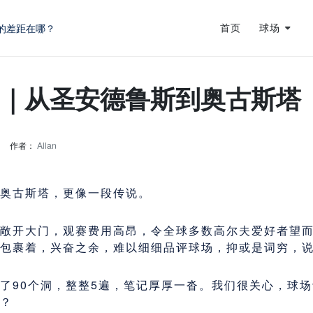
首页
球场
蜕变
龙
｜从圣安德鲁斯到奥古斯塔
的差距在哪？
作者：
Allan
奥古斯塔，更像一段传说。
敞开大门，观赛费用高昂，令全球多数高尔夫爱好者望
包裹着，兴奋之余，难以细细品评球场，抑或是词穷，
了90个洞，整整5遍，笔记厚厚一沓。我们很关心，球
？