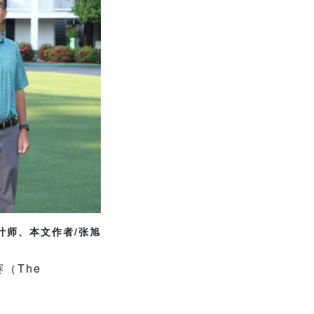
计师、本文作者/张旭
（The