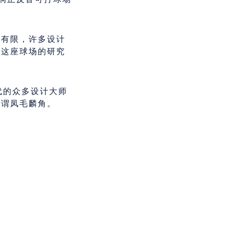
寸有限，许多设计
于这座球场的研究
代的众多设计大师
可谓凤毛麟角。