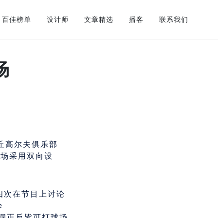
百佳榜单
设计师
文章精选
播客
联系我们
场
沙丘高尔夫俱乐部
这座球场采用双向设
不惜四次在节目上讨论
e
8洞正反皆可打球场