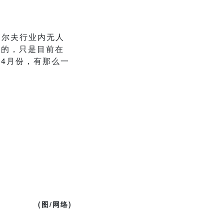
s)，高尔夫行业内无人
球的，只是目前在
4月份，有那么一
(图/网络)