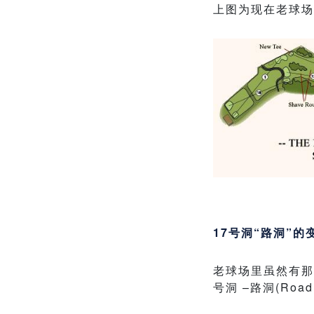
上图为现在老球场
17号洞“路洞”的
老球场里虽然有那
号洞 –路洞(Ro