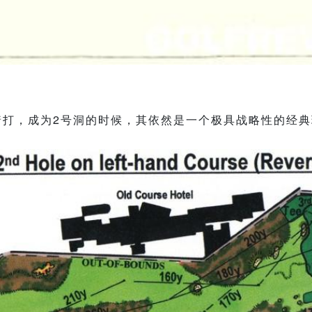
着打，成为2号洞的时候，其依然是一个极具战略性的经