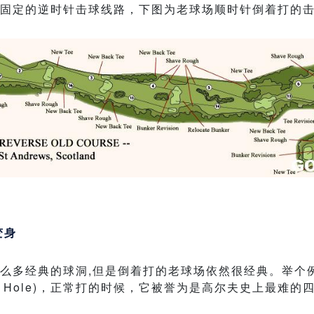
固定的逆时针击球线路，下图为老球场顺时针倒着打的
变身
么多经典的球洞,但是倒着打的老球场依然很经典。举个例
ad Hole)，正常打的时候，它被誉为是高尔夫史上最难的