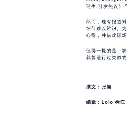
[
诞生 引发热议》
然而，现有报道对
细节难以辨识。为
心得，并借此球场
值得一提的是，双
就曾进行过类似尝
撰文：张旭
编辑：Lolo 徐江