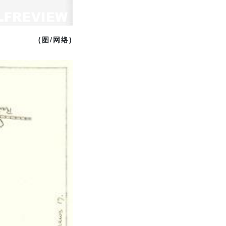
(图/网络)