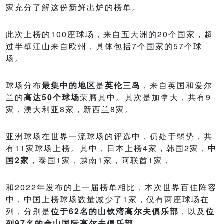
家充分了解这份新鲜出炉的榜单。
此次上榜的100座球场，来自五大洲的20个国家，超
过半壁江山来自欧州，具体包括7个国家的57个球
场。
球场分布
最集中的地区
是
英伦三岛
，来自英国和爱尔
兰的
高达50个球场
荣膺其中。其次是加拿大，共有9
家，澳大利亚8家，新西兰8家。
亚洲球场在世界一流球场的评选中，仍处于弱势，共
有11家球场上榜。其中，日本上榜4家，韩国2家，
中
国2家
，泰国1家，越南1家，阿联酋1家，
和2022年发布的上一届榜单相比，本次世界百佳阵容
中，中国上榜球场数量减少了1家，仅有两座球场在
列，分别是
位于62名的山钦湾高尔夫俱乐部
，以及
位
列97名的佘山国际高尔夫俱乐部
。