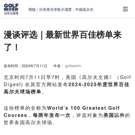
周报｜日本黑马夺取大满贯，中国高尔夫
的差距在哪？
大满贯球场设置的演变和期许
漫谈评选｜最新世界百佳榜单来
AIG英国女子公开赛，一场大满贯的50年
 Sub-Menu
蜕变
了！
周报｜亚巡“换码头”，果岭脱鞋抗议的乌
龙
查莉·赫尔：不断制造“麻烦”的流量明星
发布时间：2024年7月11日
作者：
golfadmin
北京时间7月11日早7时，美国《高尔夫文摘》（Golf
Digest) 在其官方网站发布
2024-2025年度世界百佳
高尔夫球场榜单
。
这份榜单的全称为
World’s 100 Greatest Golf
Courses
，
每两年发布一次
，评选对象为
美国以外
的
世界各国高尔夫球场。