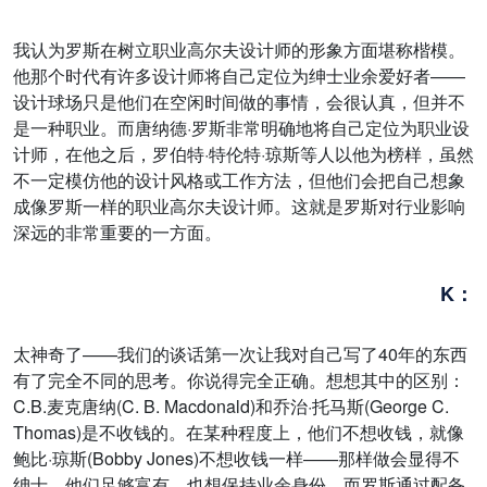
我认为罗斯在树立职业高尔夫设计师的形象方面堪称楷模。
他那个时代有许多设计师将自己定位为绅士业余爱好者——
设计球场只是他们在空闲时间做的事情，会很认真，但并不
是一种职业。而唐纳德·罗斯非常明确地将自己定位为职业设
计师，在他之后，罗伯特·特伦特·琼斯等人以他为榜样，虽然
不一定模仿他的设计风格或工作方法，但他们会把自己想象
成像罗斯一样的职业高尔夫设计师。这就是罗斯对行业影响
深远的非常重要的一方面。
K：
太神奇了——我们的谈话第一次让我对自己写了40年的东西
有了完全不同的思考。你说得完全正确。想想其中的区别：
C.B.麦克唐纳(C. B. Macdonald)和乔治·托马斯(George C.
Thomas)是不收钱的。在某种程度上，他们不想收钱，就像
鲍比·琼斯(Bobby Jones)不想收钱一样——那样做会显得不
绅士。他们足够富有，也想保持业余身份。而罗斯通过配备