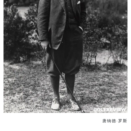
唐纳德·罗斯