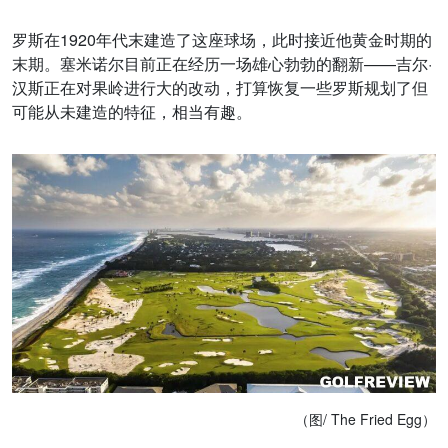
罗斯在1920年代末建造了这座球场，此时接近他黄金时期的
末期。塞米诺尔目前正在经历一场雄心勃勃的翻新——吉尔·
汉斯正在对果岭进行大的改动，打算恢复一些罗斯规划了但
可能从未建造的特征，相当有趣。
（图/ The Fried Egg）