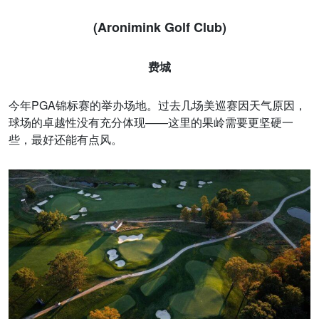
(Aronimink Golf Club)
费城
今年PGA锦标赛的举办场地。过去几场美巡赛因天气原因，
球场的卓越性没有充分体现——这里的果岭需要更坚硬一
些，最好还能有点风。