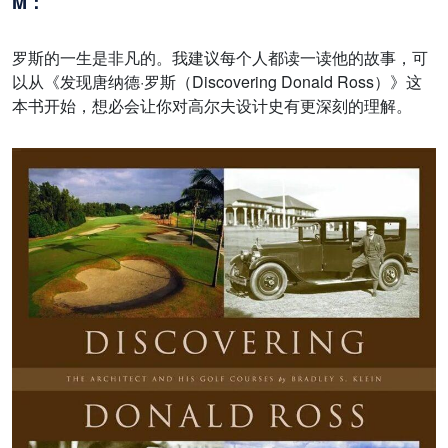
M：
罗斯的一生是非凡的。我建议每个人都读一读他的故事，可
以从《发现唐纳德·罗斯（Discovering Donald Ross）》这
本书开始，想必会让你对高尔夫设计史有更深刻的理解。