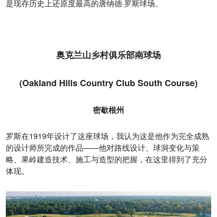
是现存历史上还原度最高的唐纳德·罗斯球场。
奥克兰山乡村俱乐部南球场
(Oakland Hills Country Club South Course)
密歇根州
罗斯在1919年设计了这座球场，我认为这是他作为完全成熟
的设计师所完成的作品——他对路线设计、球洞变化与策
略、果岭建造技术、施工与造型的把握，在这里得到了充分
体现。