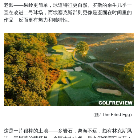
老派——果岭更简单，球道特征更自然。罗斯的余生几乎一
直在改进二号球场，而埃塞克斯郡则更像是凝固在时间里的
作品，反而更有魅力和独特性。
（图/ The Fried Egg）
这是一片很棒的土地——多岩石，离海不远，颇有林克斯风
味。最显著的特征是一个巨大的山包，后九洞绕着它展开：