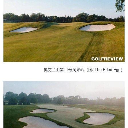
奥克兰山第11号洞果岭（图/ The Fried Egg）