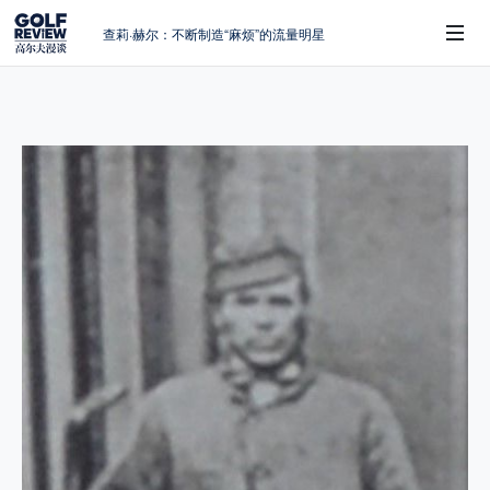
查莉·赫尔：不断制造“麻烦”的流量明星
周报｜日本黑马夺取大满贯，中国高尔夫
的差距在哪？
大满贯球场设置的演变和期许
 Sub-Menu
AIG英国女子公开赛，一场大满贯的50年
蜕变
避暑北海道：原始森林中挥杆，美食与清
风作伴