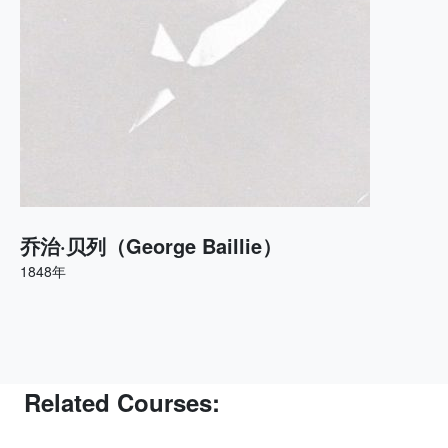
乔治·贝列（George Baillie）
1848年
Related Courses: