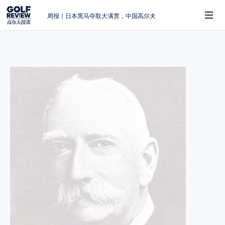
周报｜日本黑马夺取大满贯，中国高尔夫
的差距在哪？
大满贯球场设置的演变和期许
AIG英国女子公开赛，一场大满贯的50年
 Sub-Menu
蜕变
周报｜亚巡“换码头”，果岭脱鞋抗议的乌
龙
查莉·赫尔：不断制造“麻烦”的流量明星