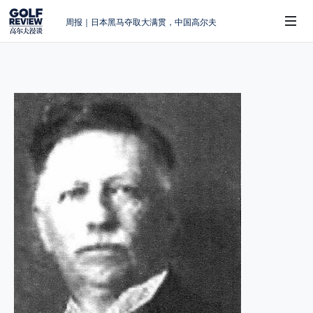
周报｜日本黑马夺取大满贯，中国高尔夫
的差距在哪？
大满贯球场设置的演变和期许
AIG英国女子公开赛，一场大满贯的50年
 Sub-Menu
蜕变
周报｜亚巡“换码头”，果岭脱鞋抗议的乌
龙
查莉·赫尔：不断制造“麻烦”的流量明星