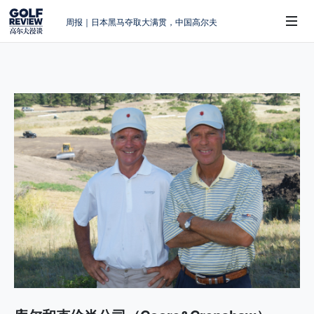
周报｜日本黑马夺取大满贯，中国高尔夫
的差距在哪？
大满贯球场设置的演变和期许
AIG英国女子公开赛，一场大满贯的50年
 Sub-Menu
蜕变
周报｜亚巡“换码头”，果岭脱鞋抗议的乌
龙
查莉·赫尔：不断制造“麻烦”的流量明星