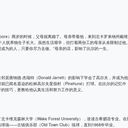
l Coore）两岁的时候，父母就离婚了。母亲带着他，来到北卡罗来纳州戴维森郡
，一个人抚养独生子长大。虽然生活艰辛，但打着两份工的母亲从未限制过他
想成为的人，只要你尽力去做。”母亲的话，影响了比尔的一生。
居唐纳德·杰瑞特（Donald Jarrett）的影响下学会了高尔夫，并成
就已闻名遐迩的松林高尔夫度假村（Pinehurst）打球。在比尔的记忆
杆的技巧，更教给他认真生活和努力工作的意义。
卡维克森林大学（Wake Forest University），攻读古希腊语专业
场——古镇俱乐部（Old Town Club）练球，直到1968年毕业。