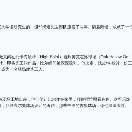
克大学读研究生的，但却绕道先去部队服役了两年。阴差阳错，成就了一
意间在北卡海波特（High Point）看到奥克霍洛球场（Oak Hollow Golf
ye）设计、即将完工的作品，比尔瞬间被深深吸引。他决定，找皮特·戴讨一份
，成为一名球场建造工人。
妇去现场工地出差，他们便让比尔住在家里，顺便帮忙照看狗狗。这可乐坏
籍，那些高尔夫球场设计的著作，那些书里的古典球场，令他深深着迷。