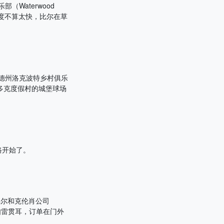
（Waterwood
造速度不算太快，比尔在草
成德州洛克波特乡村俱乐
、法国梅多克度假村的城堡球场
路开始了。
，库尔和克伦肖公司
界如雷贯耳，订单在门外