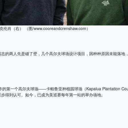
肖（右） （图/www.cooreandcrenshaw.com）
满志的两人先是碰了壁，几个高尔夫球场设计项目，因种种原因未能落地
的第一个高尔夫球场——卡帕鲁亚种植园球场（Kapalua Plantation C
逐步得到认可。如今，已成为美巡赛每年第一站的举办场地。