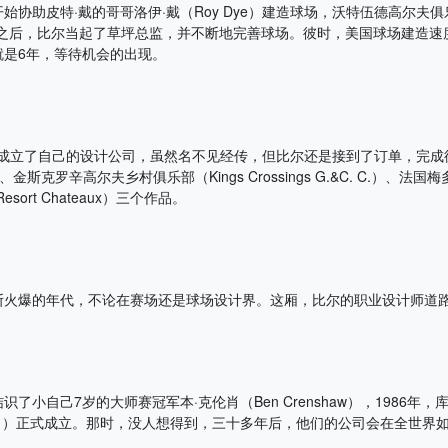
协助皮特·戴的哥哥洛伊·戴（Roy Dye）建造球场，沃特伍德高尔夫俱乐部
 C.）完工之后，比尔当起了草坪总监，并不断地完善球场。彼时，美国球场建
就是6年，等待机会的出现。
比尔成立了自己的设计公司，虽然名不见经传，但比尔还是接到了订单，完
 C.）、金斯克罗辛高尔夫乡村俱乐部（Kings Crossings G.&C. C.）
c Resort Chateaux）三个作品。
斯火爆的年代，不论在赛场还是球场设计界。这厢，比尔的职业设计师道
了小自己7岁的大师赛冠军本·克伦肖（Ben Crenshaw），1986年
enshaw ）正式成立。那时，没人想得到，三十多年后，他们的公司会在全世