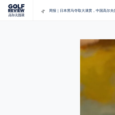
大满贯球场设置的演变和期许
AIG英国女子公开赛，一场大满贯的50年
周报｜亚巡“换码头”，果岭脱鞋抗议的乌
查莉·赫尔：不断制造“麻烦”的流量明星
周报｜日本黑马夺取大满贯，中国高尔夫