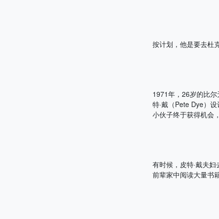
按计划，他是要去杜
1971年，26岁的比尔无
特·戴（Pete D
小伙子终于获得机会
有时候，皮特·戴夫
前辈家中阅读大量书