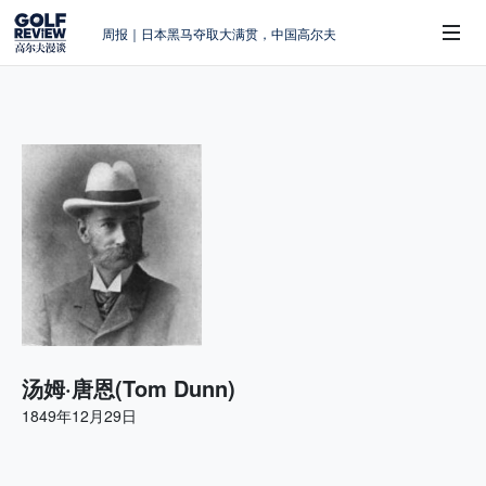
周报｜日本黑马夺取大满贯，中国高尔夫
的差距在哪？
大满贯球场设置的演变和期许
AIG英国女子公开赛，一场大满贯的50年
 Sub-Menu
蜕变
周报｜亚巡“换码头”，果岭脱鞋抗议的乌
龙
查莉·赫尔：不断制造“麻烦”的流量明星
汤姆·唐恩(Tom Dunn)
1849年12月29日