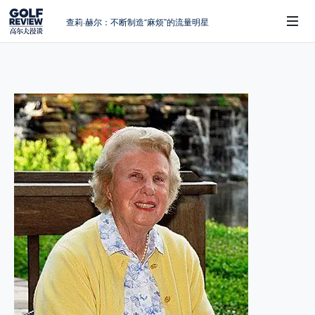
查莉·赫尔：不断制造“麻烦”的流量明星
周报｜日本黑马夺取大满贯，中国高尔夫
的差距在哪？
大满贯球场设置的演变和期许
 Sub-Menu
AIG英国女子公开赛，一场大满贯的50年
蜕变
避暑北海道：原始森林中挥杆，美食与清
风作伴