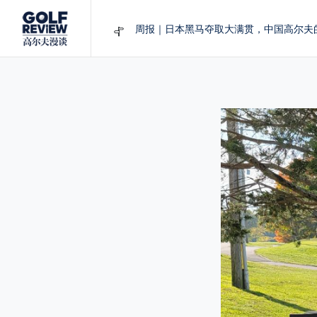
周报｜日本黑马夺取大满贯，中国高尔夫
大满贯球场设置的演变和期许
AIG英国女子公开赛，一场大满贯的50年
周报｜亚巡“换码头”，果岭脱鞋抗议的乌
查莉·赫尔：不断制造“麻烦”的流量明星