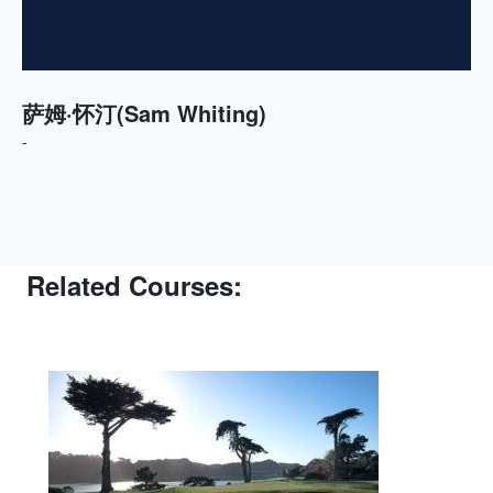
萨姆·怀汀(Sam Whiting)
-
Related Courses: