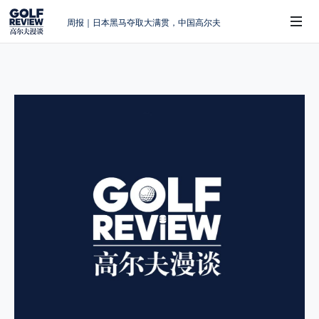
周报｜日本黑马夺取大满贯，中国高尔夫
的差距在哪？
大满贯球场设置的演变和期许
AIG英国女子公开赛，一场大满贯的50年
 Sub-Menu
蜕变
周报｜亚巡“换码头”，果岭脱鞋抗议的乌
龙
查莉·赫尔：不断制造“麻烦”的流量明星