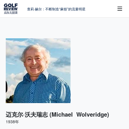
查莉·赫尔：不断制造“麻烦”的流量明星
周报｜日本黑马夺取大满贯，中国高尔夫
的差距在哪？
大满贯球场设置的演变和期许
 Sub-Menu
AIG英国女子公开赛，一场大满贯的50年
蜕变
避暑北海道：原始森林中挥杆，美食与清
风作伴
迈克尔·沃夫瑞志 (Michael Wolveridge)
1938年