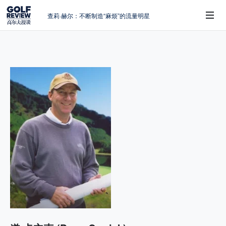
查莉·赫尔：不断制造“麻烦”的流量明星
周报｜日本黑马夺取大满贯，中国高尔夫
的差距在哪？
大满贯球场设置的演变和期许
 Sub-Menu
AIG英国女子公开赛，一场大满贯的50年
蜕变
避暑北海道：原始森林中挥杆，美食与清
风作伴