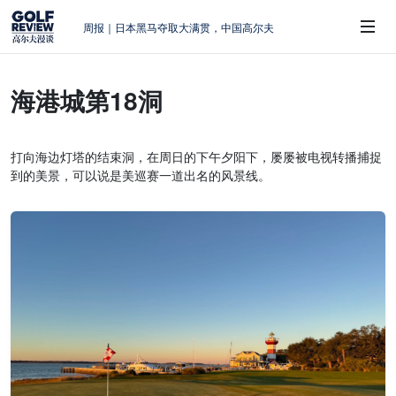
周报｜日本黑马夺取大满贯，中国高尔夫
的差距在哪？
大满贯球场设置的演变和期许
海港城第18洞
AIG英国女子公开赛，一场大满贯的50年
 Sub-Menu
蜕变
周报｜亚巡“换码头”，果岭脱鞋抗议的乌
打向海边灯塔的结束洞，在周日的下午夕阳下，屡屡被电视转播捕捉
龙
到的美景，可以说是美巡赛一道出名的风景线。
查莉·赫尔：不断制造“麻烦”的流量明星