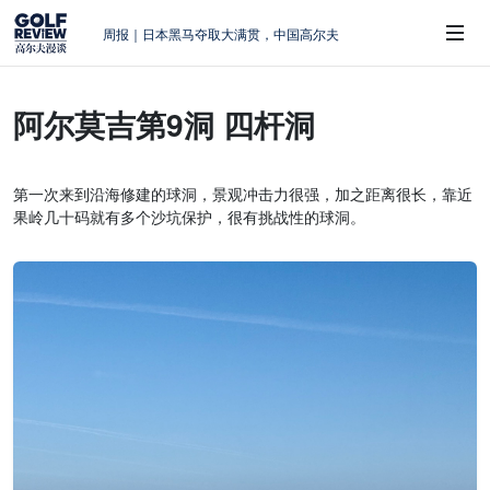
周报｜日本黑马夺取大满贯，中国高尔夫
的差距在哪？
大满贯球场设置的演变和期许
阿尔莫吉第9洞 四杆洞
AIG英国女子公开赛，一场大满贯的50年
 Sub-Menu
蜕变
周报｜亚巡“换码头”，果岭脱鞋抗议的乌
第一次来到沿海修建的球洞，景观冲击力很强，加之距离很长，靠近
龙
果岭几十码就有多个沙坑保护，很有挑战性的球洞。
查莉·赫尔：不断制造“麻烦”的流量明星