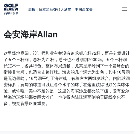
周报｜日本黑马夺取大满贯，中国高尔夫
的差距在哪？
大满贯球场设置的演变和期许
会安海岸Allan
AIG英国女子公开赛，一场大满贯的50年
 Sub-Menu
蜕变
周报｜亚巡“换码头”，果岭脱鞋抗议的乌
这里场地宽阔，设计师和业主并没有追求标准杆72杆，而是刻意设计
龙
了五个三杆洞，总杆为71杆，总长也不过刚刚7000码。五个三杆洞
查莉·赫尔：不断制造“麻烦”的流量明星
长短不一，各具特色。整体布局流畅，尤其是果岭到下一个发球台的
衔接非常顺，也适合走路打球。海边的几个洞尤为出色，其中10号洞
是无边果岭，16号洞平行于海岸线，有着左右两组发球台。内陆球洞
变样多，宽阔的球道可以让各个水平的球手在这里获得很好的高球体
验。或许唯一美中不足的是，这里的海滨沙丘都比较平缓，没有爱尔
兰海边球场的那类巨大沙丘，也使得内陆球洞两侧的天际线变化不
多，视觉背景略显重复。