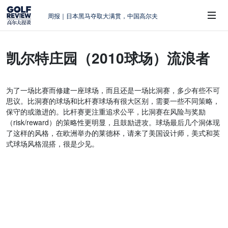
周报｜日本黑马夺取大满贯，中国高尔夫
的差距在哪？
大满贯球场设置的演变和期许
凯尔特庄园（2010球场）流浪者
AIG英国女子公开赛，一场大满贯的50年
 Sub-Menu
蜕变
周报｜亚巡“换码头”，果岭脱鞋抗议的乌
为了一场比赛而修建一座球场，而且还是一场比洞赛，多少有些不可
龙
思议。比洞赛的球场和比杆赛球场有很大区别，需要一些不同策略，
查莉·赫尔：不断制造“麻烦”的流量明星
保守的或激进的。比杆赛更注重追求公平，比洞赛在风险与奖励
（risk/reward）的策略性更明显，且鼓励进攻。球场最后几个洞体现
了这样的风格，在欧洲举办的莱德杯，请来了美国设计师，美式和英
式球场风格混搭，很是少见。