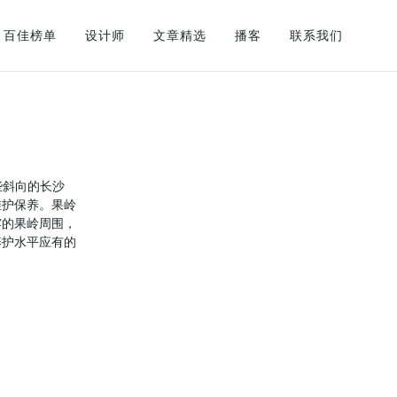
百佳榜单
设计师
文章精选
播客
联系我们
些斜向的长沙
维护保养。果岭
露的果岭周围，
养护水平应有的