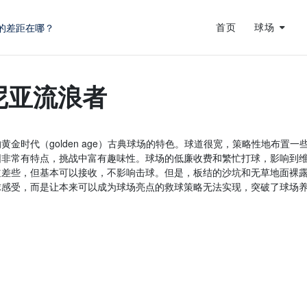
的差距在哪？
首页
球场
蜕变
龙
尼亚流浪者
黄金时代（golden age）古典球场的特色。球道很宽，策略性地布置一
围非常有特点，挑战中富有趣味性。球场的低廉收费和繁忙打球，影响到
道差些，但基本可以接收，不影响击球。但是，板结的沙坑和无草地面裸
球感受，而是让本来可以成为球场亮点的救球策略无法实现，突破了球场