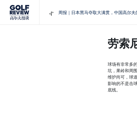
周报｜日本黑马夺取大满贯，中国高尔夫
大满贯球场设置的演变和期许
AIG英国女子公开赛，一场大满贯的50年
周报｜亚巡“换码头”，果岭脱鞋抗议的乌
劳索
查莉·赫尔：不断制造“麻烦”的流量明星
球场有非常多的
坑，果岭和周
维护尚可，球
影响的不是击
底线。