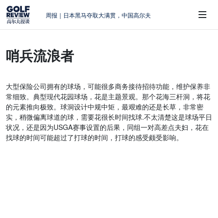
周报｜日本黑马夺取大满贯，中国高尔夫
的差距在哪？
大满贯球场设置的演变和期许
哨兵流浪者
AIG英国女子公开赛，一场大满贯的50年
 Sub-Menu
蜕变
周报｜亚巡“换码头”，果岭脱鞋抗议的乌
大型保险公司拥有的球场，可能很多商务接待招待功能，维护保养非
龙
常细致。典型现代花园球场，花是主题景观。那个花海三杆洞，将花
查莉·赫尔：不断制造“麻烦”的流量明星
的元素推向极致。球洞设计中规中矩，最艰难的还是长草，非常密
实，稍微偏离球道的球，需要花很长时间找球.不太清楚这是球场平日
状况，还是因为USGA赛事设置的后果，同组一对高差点夫妇，花在
找球的时间可能超过了打球的时间，打球的感受颇受影响。