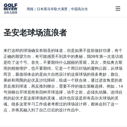
周报｜日本黑马夺取大满贯，中国高尔夫
的差距在哪？
大满贯球场设置的演变和期许
圣安老球场流浪者
AIG英国女子公开赛，一场大满贯的50年
 Sub-Menu
蜕变
周报｜亚巡“换码头”，果岭脱鞋抗议的乌
来打这样的球场确实有朝圣的味道，但是如果不提前做好功课，有个
龙
正确的期望方向，有可能感受不到其中的奥秘，我08年第一次造访就
查莉·赫尔：不断制造“麻烦”的流量明星
是吃了这个亏。首先，不要期待什么靓丽的景观，其次，类似奥古斯
塔的精致维护，也不要期待。它是一个周日封场的遛狗公园，从球场
而言，最值得体会的是由大自然设计的这座球场的很多奥妙，旗位、
果岭和周围的起伏及沙坑障碍，组成一个联合体，通过进攻角度的差
异反推到球道，再反推到梯台，需要不停的做出策略选择。例如，14
号洞梯台开球居然有四种开球选择，动手之前，必须先动脑。连绵自
然的起伏才是这座球场的灵魂，或许也应该是所有高尔夫球场的灵
魂。很多这里学习工作或者考察过的球场设计师，都体会到了这一
点，并将其融入到了自己日后的设计作品中。