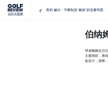
查莉·赫尔：不断制造“麻烦”的流量明星
周报｜日本黑马夺取大满贯，中国高尔夫
大满贯球场设置的演变和期许
AIG英国女子公开赛，一场大满贯的50年
伯纳
避暑北海道：原始森林中挥杆，美食与清
球道蜿蜒在沙
主要障碍，果岭
兹设计，很棒