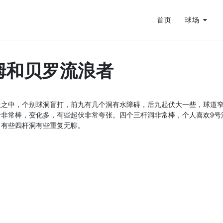
首页
球场
的差距在哪？
蜕变
姆和贝罗流浪者
风作伴
丘之中，个别球洞盲打，前九有几个洞有水障碍，后九起伏大一些，球道
非常棒，变化多，有些起伏非常夸张。四个三杆洞非常棒，个人喜欢9号
，有些四杆洞有些重复无聊。