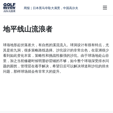
周报｜日本黑马夺取大满贯，中国高尔夫
的差距在哪？
大满贯球场设置的演变和期许
地平线山流浪者
AIG英国女子公开赛，一场大满贯的50年
 Sub-Menu
蜕变
周报｜亚巡“换码头”，果岭脱鞋抗议的乌
球场地形起伏落差大，有自然的溪流流入。球洞设计有很有特点，尤
龙
其是前九洞，很多策略路线选择。沙坑设计的非常出色，在亚洲很少
查莉·赫尔：不断制造“麻烦”的流量明星
看到如此变化丰富，策略性和挑战性极强的沙坑。由于球场地处山谷
里，加之当初修建时候明显砂层铺的不够，如今整个球场深受排水问
题的困扰，管理层在着手解决，希望日后可以解决球道和沙坑的排水
问题，那样球场就会有非常大的提升。