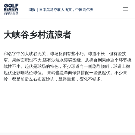
周报｜日本黑马夺取大满贯，中国高尔夫
的差距在哪？
大满贯球场设置的演变和期许
大峡谷乡村流浪者
AIG英国女子公开赛，一场大满贯的50年
 Sub-Menu
蜕变
周报｜亚巡“换码头”，果岭脱鞋抗议的乌
和名字中的大峡谷无关，球场反倒有些小巧。球道不长，但有些狭
龙
窄。果岭面积也不大,还有沙坑水障碍围绕。从梯台到果岭这个环节挑
查莉·赫尔：不断制造“麻烦”的流量明星
战性不小。起伏是球场的特色，不少球道向一侧剧烈倾斜，球道上微
起伏还影响站位球位。 果岭也是单向倾斜搭配一些微起伏。不少果
岭，都是前后左右布置沙坑，显得重复，变化不够多。