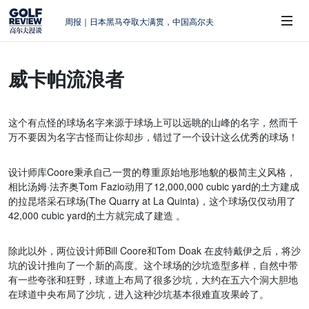
周报｜日本黑马夺取大满贯，中国高尔夫
的差距在哪？
大满贯球场设置的演变和期许
威卡帕流浪者
AIG英国女子公开赛，一场大满贯的50年
 Sub-Menu
蜕变
周报｜亚巡“换码头”，果岭脱鞋抗议的乌
这个有点怪的球场名字来源于球场上可以远眺的山峰的名字，然而千
龙
万不要因为名字古怪而让你却步，错过了一个设计这么优秀的球场！
查莉·赫尔：不断制造“麻烦”的流量明星
设计师库Coore秉承自己一贯的尊重原始地形地貌的极简主义风格，
相比汤姆·法齐奥Tom Fazio动用了12,000,000 cubic yard的土方建成
的拉昆塔采石球场(The Quarry at La Quinta)，这个球场仅仅动用了
42,000 cubic yard的土方就完成了建造 。
除此以外，两位设计师Bill Coore和Tom Doak 在皮特戴伊之后，将沙
坑的设计推向了一个新的高度。这个球场的沙坑造型多样，自然中带
有一些夸张和狂野，球道上布局了很多沙坑，大约在五六个洞大胆地
在球道中央布局了沙坑，进入这种沙坑基本很难直攻果岭了。