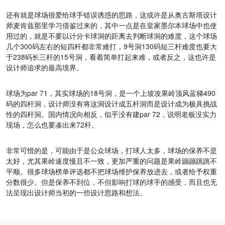
还有就是球场很爱给球手错误诱惑的思路，这或许是从奥古斯塔设计
师麦肯兹那里学习借鉴过来的，其中一点是在皇家墨尔本球场中也使
用过的，就是不要以计分卡球洞的距离去判断球洞的难度，这个球场
几个300码左右的短四杆都非常难打，9号洞130码短三杆难度也要大
于238码长三杆的15号洞，看着简单打起来难，或者反之，这也许是
设计师追求的最高境界。
球场为par 71，其实球场的18号洞，是一个上坡攻果岭顶风蓝梯490
码的四杆洞，设计师没有将这洞设计成五杆洞而是设计成为极具挑战
性的四杆洞。国内情况向相反，似乎没有建par 72，说明老板没实力
现场，怎么也要凑出来72杆。
非常可惜的是，可能由于是公众球场，打球人太多，球场的保养不是
太好，尤其果岭速度慢且不一致，更加严重的问题是果岭蹦蹦跳跳不
平顺。很多球场榜单评选都不把球场维护保养放进去，或者给予权重
分数很少。但是保养不到位，不但影响打球的球手的感受，而且也无
法呈现出设计师当初的一些设计思路和想法。