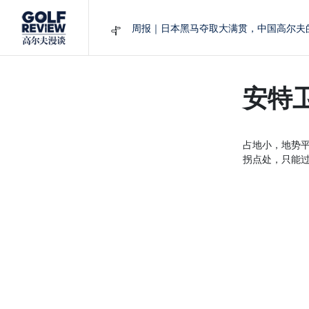
周报｜日本黑马夺取大满贯，中国高尔夫
大满贯球场设置的演变和期许
AIG英国女子公开赛，一场大满贯的50年
周报｜亚巡“换码头”，果岭脱鞋抗议的乌
安特
查莉·赫尔：不断制造“麻烦”的流量明星
占地小，地势
拐点处，只能