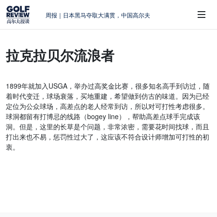
周报｜日本黑马夺取大满贯，中国高尔夫
的差距在哪？
大满贯球场设置的演变和期许
拉克拉贝尔流浪者
AIG英国女子公开赛，一场大满贯的50年
 Sub-Menu
蜕变
周报｜亚巡“换码头”，果岭脱鞋抗议的乌
1899年就加入USGA，举办过高奖金比赛，很多知名高手到访过，随
龙
着时代变迁，球场衰落，买地重建，希望做到仿古的味道。因为已经
查莉·赫尔：不断制造“麻烦”的流量明星
定位为公众球场，高差点的老人经常到访，所以对可打性考虑很多。
球洞都留有打博忌的线路（bogey line），帮助高差点球手完成该
洞。但是，这里的长草是个问题，非常浓密，需要花时间找球，而且
打出来也不易，惩罚性过大了，这应该不符合设计师增加可打性的初
衷。