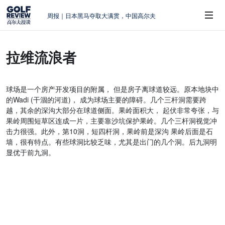
周报｜日本黑马夺取大满贯，中国高尔夫
的差距在哪？
大满贯球场设置的演变和期许
拉维流浪者
AIG英国女子公开赛，一场大满贯的50年
 Sub-Menu
蜕变
周报｜亚巡“换码头”，果岭脱鞋抗议的乌
球场是一个房产开发项目的附属， 但是房子离球道较远。原本地块中
龙
的Wadi (干涸的河道)， 成为球场主要的障碍。几个三杆洞需要跨
查莉·赫尔：不断制造“麻烦”的流量明星
越，其余的深沟大部分在球道侧面。果岭面积大， 起伏非常夸张，与
果岭周围短草区连成一片，主要靠沙坑保护果岭。几个三杆洞视觉冲
击力很强。此外，第10洞，短四杆洞，果岭前是深沟 果岭后面是石
墙，很有特点。有些球洞比较乏味，尤其是出门的几个洞。后九洞明
显优于前九洞。