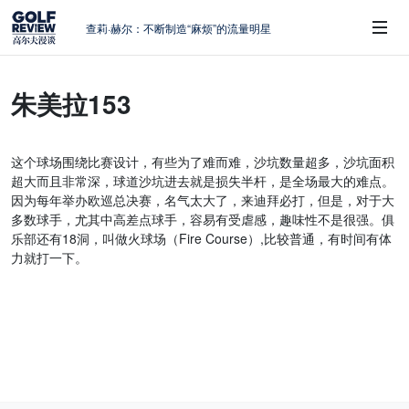
查莉·赫尔：不断制造“麻烦”的流量明星
周报｜日本黑马夺取大满贯，中国高尔夫
的差距在哪？
朱美拉153
大满贯球场设置的演变和期许
 Sub-Menu
AIG英国女子公开赛，一场大满贯的50年
蜕变
这个球场围绕比赛设计，有些为了难而难，沙坑数量超多，沙坑面积
避暑北海道：原始森林中挥杆，美食与清
超大而且非常深，球道沙坑进去就是损失半杆，是全场最大的难点。
风作伴
因为每年举办欧巡总决赛，名气太大了，来迪拜必打，但是，对于大
多数球手，尤其中高差点球手，容易有受虐感，趣味性不是很强。俱
乐部还有18洞，叫做火球场（Fire Course）,比较普通，有时间有体
力就打一下。