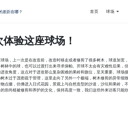
的差距在哪？
首页
球场
蜕变
龙
次体验这座球场！
座球场，上一次是在改造前，改造时移走或者修剪了很多树木，球道加宽
了树林中的球，也可以过渡打出来寻求保帕。开球不太会有灾难性后果，
的进攻角度，这点对于进攻那么复杂困难的果岭和旗位，至关重要。球场
的树木过于茂密疏于管理，这里走向了另外一个极端，树木修剪的异常细
植物点缀，仿佛进入日式花园，景观上与自然造型的沙道，沙坑和果岭，
会的崇尚植被修剪和养护的文化，保持高度一致，我们这些外来访客只能