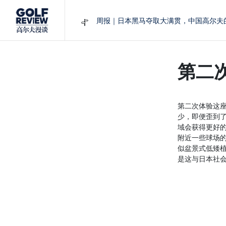
周报｜日本黑马夺取大满贯，中国高尔夫
大满贯球场设置的演变和期许
AIG英国女子公开赛，一场大满贯的50年
周报｜亚巡“换码头”，果岭脱鞋抗议的乌
第二
查莉·赫尔：不断制造“麻烦”的流量明星
第二次体验这
少，即便歪到
域会获得更好
附近一些球场
似盆景式低矮
是这与日本社