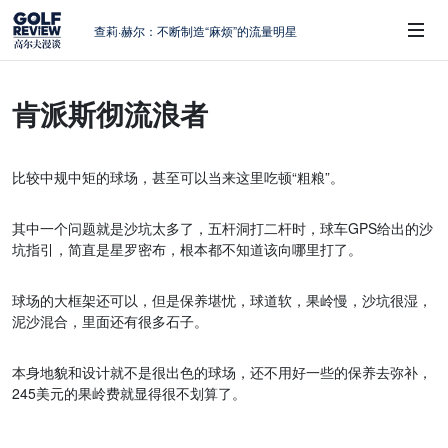
查莉·赫尔：不断制造“麻烦”的流量明星
周报｜日本黑马夺取大满贯，中国高尔夫
的差距在哪？
肯派斯彻流浪者
大满贯球场设置的演变和期许
 Sub-Menu
AIG英国女子公开赛，一场大满贯的50年
蜕变
比较中规中矩的球场，甚至可以当来这里吃顿“粗粮”。
避暑北海道：原始森林中挥杆，美食与清
风作伴
其中一个问题就是沙坑太多了，五杆洞打二杆时，球车GPS给出的沙
坑指引，简直是星罗密布，根本都不知道该向哪里打了。
球场的大框架还可以，但是保养堪忧，球道软，果岭慢，沙坑很湿，
泥沙混合，里面还有很多石子。
本身地貌和设计就不是很出色的球场，还不用好一些的保养去弥补，
245美元的果岭费就显得很不划算了。