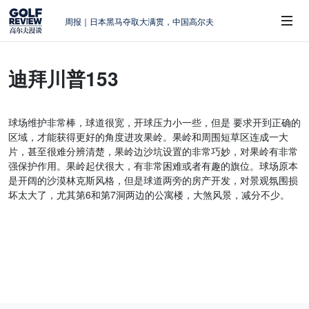
周报｜日本黑马夺取大满贯，中国高尔夫
的差距在哪？
大满贯球场设置的演变和期许
迪拜川普153
AIG英国女子公开赛，一场大满贯的50年
 Sub-Menu
蜕变
周报｜亚巡“换码头”，果岭脱鞋抗议的乌
球场维护非常棒，球道很宽，开球压力小一些，但是 要求开到正确的
龙
区域，才能获得更好的角度进攻果岭。果岭和周围短草区连成一大
查莉·赫尔：不断制造“麻烦”的流量明星
片，甚至很难分辨清楚，果岭边沙坑设置的非常巧妙，对果岭有非常
强保护作用。果岭起伏很大，有非常困难或者有趣的旗位。球场原本
是开阔的沙漠林克斯风格，但是球道两旁的房产开发，对景观氛围损
坏太大了，尤其第6和第7洞两边的公寓楼，大煞风景，减分不少。