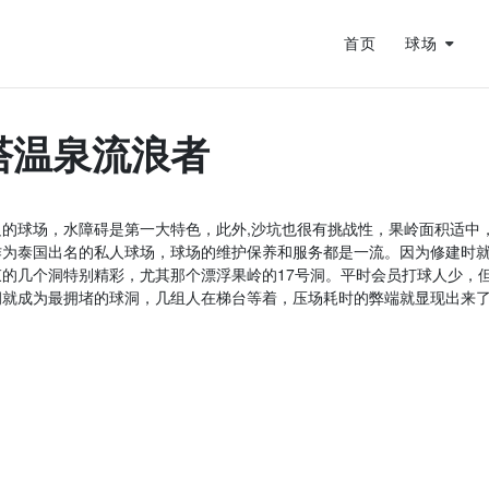
首页
球场
的差距在哪？
蜕变
塔温泉流浪者
风作伴
的球场，水障碍是第一大特色，此外,沙坑也很有挑战性，果岭面积适中
作为泰国出名的私人球场，球场的维护保养和服务都是一流。因为修建时
的几个洞特别精彩，尤其那个漂浮果岭的17号洞。平时会员打球人少，
洞就成为最拥堵的球洞，几组人在梯台等着，压场耗时的弊端就显现出来