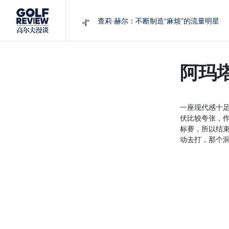
查莉·赫尔：不断制造“麻烦”的流量明星
周报｜日本黑马夺取大满贯，中国高尔夫
大满贯球场设置的演变和期许
AIG英国女子公开赛，一场大满贯的50年
阿玛
避暑北海道：原始森林中挥杆，美食与清
一座现代感十足
伏比较夸张，
标赛，所以结束
动去打，那个