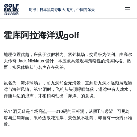
周报｜日本黑马夺取大满贯，中国高尔夫
的差距在哪？
大满贯球场设置的演变和期许
霍库阿拉海洋观golf
AIG英国女子公开赛，一场大满贯的50年
 Sub-Menu
蜕变
周报｜亚巡“换码头”，果岭脱鞋抗议的乌
地理位置优越，座落于渡假村内、紧邻机场，交通极为便利。由高尔
龙
夫传奇 Jack Nicklaus 设计，本应兼具景观与策略性的海滨风格。然
查莉·赫尔：不断制造“麻烦”的流量明星
而，实际体验却与名声存在落差。
虽名为「海洋球场」，前九洞却全无海景，直到后九洞才逐渐展现港
湾与海岸风情。第14洞时，飞机从头顶呼啸降落，港湾中有人戏水，
伴随耳边的浪声，才稍稍勾勒出「海洋」的意境。
第14洞无疑是全场亮点——210码的三杆洞，从黑T台远望，可见灯
塔与辽阔海面。果岭边浪花拍岸，景色虽不壮阔，却自有一份秀丽雅
致。