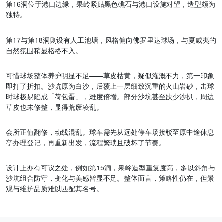
第16洞位于港口边缘，果岭紧贴黑色礁石与港口设施对望，造型颇为
独特。
第17与第18洞则设有人工池塘，风格偏向佛罗里达球场，与夏威夷的
自然氛围稍显格格不入。
可惜球场整体养护明显不足——草皮枯黄，疑似灌溉不力，第一印象
即打了折扣。沙坑原为白沙，后覆上一层细致沉重的火山岩砂，击球
时球极易陷成「荷包蛋」，难度倍增。部分沙坑甚至缺少沙扒，周边
草皮也未修整，显得荒废凌乱。
会所正值翻修，动线混乱。球车需先从远处停车场接驳至原中途休息
亭办理登记，再重新出发，流程繁琐且破坏了节奏。
设计上亦有可议之处，例如第15洞，果岭造型重复度高，多以斜角与
沙坑组合防守，变化与美感皆显不足。整体而言，策略性仍在，但景
观与维护品质难以匹配其名号。