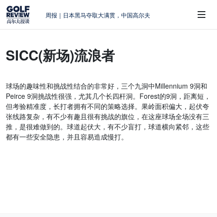
周报｜日本黑马夺取大满贯，中国高尔夫
的差距在哪？
大满贯球场设置的演变和期许
SICC(新场)流浪者
AIG英国女子公开赛，一场大满贯的50年
 Sub-Menu
蜕变
周报｜亚巡“换码头”，果岭脱鞋抗议的乌
球场的趣味性和挑战性结合的非常好，三个九洞中Millennium 9洞和
龙
Peirce 9洞挑战性很强，尤其几个长四杆洞。Forest的9洞，距离短，
查莉·赫尔：不断制造“麻烦”的流量明星
但考验精准度，长打者拥有不同的策略选择。果岭面积偏大，起伏夸
张线路复杂，有不少有趣且很有挑战的旗位，在这座球场全场没有三
推，是很难做到的。球道起伏大，有不少盲打，球道横向紧邻，这些
都有一些安全隐患，并且容易造成慢打。