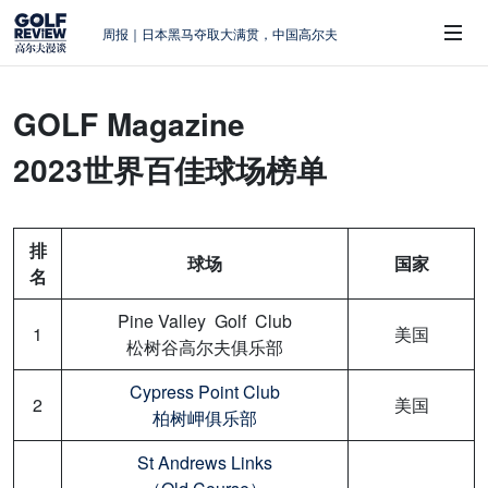
大满贯球场设置的演变和期许
AIG英国女子公开赛，一场大满贯的50年
蜕变
GOLF Magazine
周报｜亚巡“换码头”，果岭脱鞋抗议的乌
 Sub-Menu
龙
2023世界百佳球场榜单
查莉·赫尔：不断制造“麻烦”的流量明星
周报｜日本黑马夺取大满贯，中国高尔夫
的差距在哪？
排
球场
国家
名
Pine Valley Golf Club
1
美国
松树谷高尔夫俱乐部
Cypress Point Club
2
美国
柏树岬俱乐部
St Andrews Links