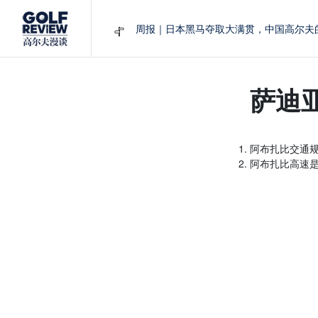
周报｜日本黑马夺取大满贯，中国高尔夫
大满贯球场设置的演变和期许
AIG英国女子公开赛，一场大满贯的50年
周报｜亚巡“换码头”，果岭脱鞋抗议的乌
萨迪亚
查莉·赫尔：不断制造“麻烦”的流量明星
阿布扎比交通
阿布扎比高速是