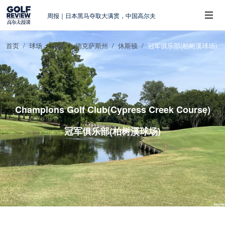
周报｜日本黑马夺取大满贯，中国高尔夫
的差距在哪？
大满贯球场设置的演变和期许
首页
球场
美国
德克萨斯州
休斯顿
冠军俱乐部(柏树溪球场)
AIG英国女子公开赛，一场大满贯的50年
 Sub-Menu
蜕变
周报｜亚巡“换码头”，果岭脱鞋抗议的乌
龙
查莉·赫尔：不断制造“麻烦”的流量明星
Champions Golf Club(Cypress Creek Course)
冠军俱乐部(柏树溪球场)