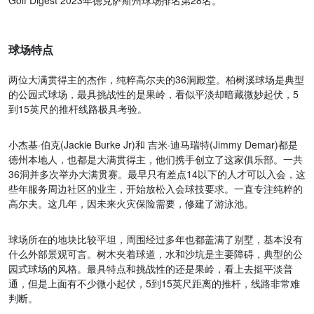
球场特点
两位大满贯得主的杰作，纯粹高尔夫的36洞殿堂。柏树溪球场是典型
的公园式球场，最具挑战性的是果岭，看似平淡却暗藏微妙起伏，5
到15英尺的推杆线路极具考验。
小杰基·伯克(Jackie Burke Jr)和 吉米·迪马瑞特(Jimmy Demar)都是
德州本地人，也都是大满贯得主，他们携手创立了这家俱乐部。一共
36洞并多次举办大满贯赛。最早只有差点14以下的人才可以入会，这
些年服务周边社区的业主，开始放松入会球技要求。一直专注纯粹的
高尔夫。这几年，因未来火灾保险需要，修建了游泳池。
球场所在的地块比较平坦，周围经过多年也都盖满了别墅，基本没有
什么外部景观可言。树木夹着球道，水和沙坑是主要障碍，典型的公
园式球场的风格。最具特点和挑战性的还是果岭，看上去挺平淡普
通，但是上面有不少微小起伏，5到15英尺距离的推杆，线路非常难
判断。