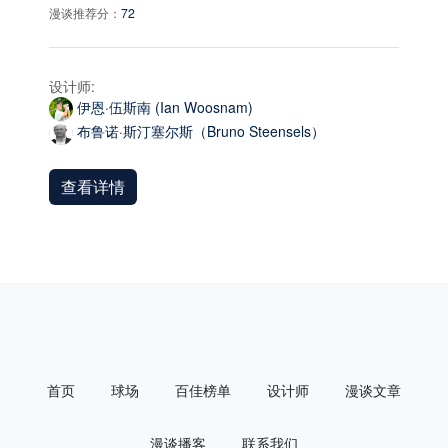
漫谈推荐分：
72
设计师:
伊恩·伍斯南 (Ian Woosnam)
布鲁诺·斯汀塞尔斯（Bruno Steensels）
查看详情
首页
球场
百佳榜单
设计师
漫谈文章
漫谈播客
联系我们