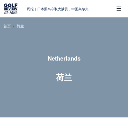
周报｜日本黑马夺取大满贯，中国高尔夫
的差距在哪？
大满贯球场设置的演变和期许
首页
荷兰
AIG英国女子公开赛，一场大满贯的50年
 Sub-Menu
蜕变
周报｜亚巡“换码头”，果岭脱鞋抗议的乌
龙
Netherlands
查莉·赫尔：不断制造“麻烦”的流量明星
荷兰