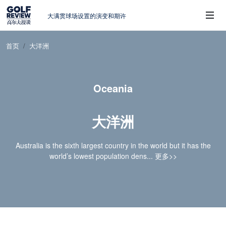
大满贯球场设置的演变和期许
AIG英国女子公开赛，一场大满贯的50年
蜕变
周报｜亚巡“换码头”，果岭脱鞋抗议的乌
首页
大洋洲
龙
 Sub-Menu
查莉·赫尔：不断制造“麻烦”的流量明星
周报｜日本黑马夺取大满贯，中国高尔夫
Oceania
的差距在哪？
大洋洲
Australia is the sixth largest country in the world but it has the
world’s lowest population dens...
更多>>