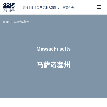
周报｜日本黑马夺取大满贯，中国高尔夫
的差距在哪？
大满贯球场设置的演变和期许
首页
马萨诸塞州
AIG英国女子公开赛，一场大满贯的50年
 Sub-Menu
蜕变
周报｜亚巡“换码头”，果岭脱鞋抗议的乌
龙
Massachusetts
查莉·赫尔：不断制造“麻烦”的流量明星
马萨诸塞州