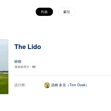
列表
索引
The Lido
丽都
漫谈推荐分：
90
设计师:
汤姆·多克（Tom Doak）