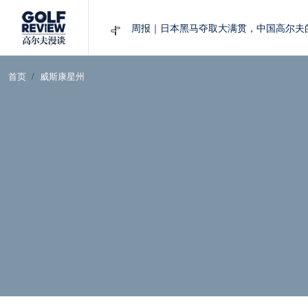
大满贯球场设置的演变和期许
AIG英国女子公开赛，一场大满贯的50年
周报｜亚巡“换码头”，果岭脱鞋抗议的乌
首页
威斯康星州
查莉·赫尔：不断制造“麻烦”的流量明星
周报｜日本黑马夺取大满贯，中国高尔夫