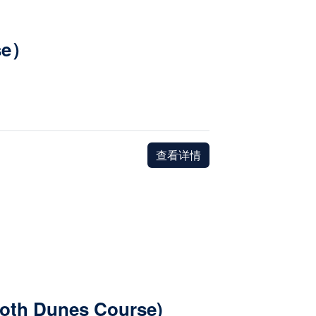
rse）
查看详情
moth Dunes Course)