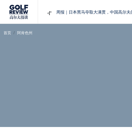
周报｜日本黑马夺取大满贯，中国高尔夫
大满贯球场设置的演变和期许
AIG英国女子公开赛，一场大满贯的50年
首页
阿肯色州
周报｜亚巡“换码头”，果岭脱鞋抗议的乌
查莉·赫尔：不断制造“麻烦”的流量明星