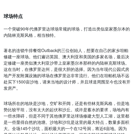
球场特点
一个突破90年代佛罗里达球场常规的球场，打造出类似皇家墨尔本的
内陆林克斯风格，相当独特。
著名的连锁牛排餐馆Outback的三位创始人，想要在自己的家乡坦帕
修建一座球场。他们遍访英国、澳大利亚和美国的多家名场，最后决
定修建一座类似澳大利亚沙带上皇家墨尔本那样的内陆林克斯球场。
这在当时，在佛罗里达州，是很大胆的选择。因为当年现代公园式房
地产开发附属设施的球场在佛罗里达非常流行。他们在坦帕机场不远
处买下1500亩沙地，请来当地的设计师，并且球道周围至今也没有开
发房产。
球场所在的地块是沙地，空旷和开阔，还是有些林克斯风格，但是地
势比较平坦，没有太大的起伏和沙丘。或许是蓄水的要求，场地内有
一些水障碍，但是不同于其他佛罗里达球场修建大型人工湖，这里都
是一些显得自然的池塘。沙地和沙坑是这里的最大特点，数量多面积
大。全场145个沙坑，面积最大的一个在12号洞，将近6亩地。因为