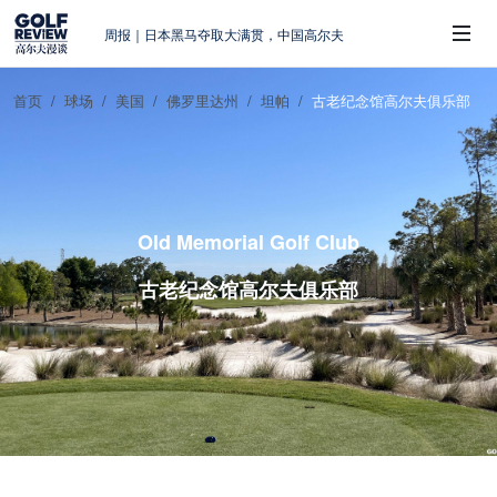
周报｜日本黑马夺取大满贯，中国高尔夫
的差距在哪？
大满贯球场设置的演变和期许
首页
球场
美国
佛罗里达州
坦帕
古老纪念馆高尔夫俱乐部
AIG英国女子公开赛，一场大满贯的50年
 Sub-Menu
蜕变
周报｜亚巡“换码头”，果岭脱鞋抗议的乌
龙
查莉·赫尔：不断制造“麻烦”的流量明星
Old Memorial Golf Club
古老纪念馆高尔夫俱乐部