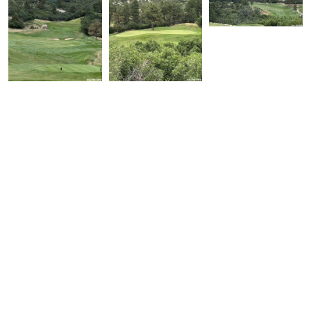
友曾说，他初次造访球场，一看到这片风景便立刻决定参加——其他
洞根本不需要看。
首页
球场
百佳榜单
设计师
漫谈文章
漫谈播客
联系我们