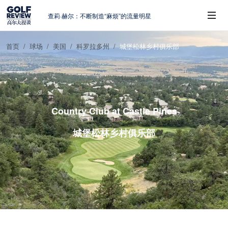
查莉·赫尔：不断制造“麻烦”的流量明星
周报｜日本黑马夺取大满贯，中国高尔夫
的差距在哪？
首页
球场
美国
科罗拉多州
城堡松林乡村俱乐部
大满贯球场设置的演变和期许
 Sub-Menu
AIG英国女子公开赛，一场大满贯的50年
蜕变
避暑北海道：原始森林中挥杆，美食与清
风作伴
Country Club at Castle Pines
城堡松林乡村俱乐部