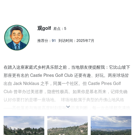
观golf
差点：5
推荐分：
91
到访时间：
2025年7月
在踏入这座家庭式乡村具乐部之前，当地朋友便提醒我：它比山坡下
那座更有名的 Castle Pines Golf Club 还要有趣、好玩。两座球场皆
出自 Jack Nicklaus 之手，同属一个社区。但 Castle Pines Golf
Club 曾举办过美巡赛，隐密性极高。如果你是慕名而来，记得先确
认好你要打的是哪一座场地。 球场地貌属于典型的丹佛山地风格
——高低落差与海拔高度时刻影响着距离判断，每一次击球都充满挑
战。我特别喜欢果岭的造型，线条流畅优雅、起伏精巧，与尼克劳斯
以往的设计风格略有不同。不禁让人好奇，这些果岭是否出自另一位
造型设计师之手？ 十八洞后方的山坡景色壮丽，令人屏息。会员朋