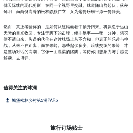
球场坐落于高处的会所，仿佛一座观景台，落基山脉的苍茫轮廓与丹
佛天际线的现代剪影，在同一个视野里交融。球道随山势起伏，落差
鲜明，而两侧高耸的松林静默伫立，又为这份磅礴平添一份静美。
然而，真正考验你的，是如何从这幅画卷中抽身归来。将飘忽于远山
天际的目光收回，专注于脚下的击球，绝非易事——稍一分神，惩罚
便不请自来。失误的代价在这片球场上从不含糊，但真正的乐趣与挑
战，从来不在距离，而在果岭。那些起伏多变、暗线交织的果岭，才
是整场对话的高潮，它像一面温柔的陷阱，等待你用想象力与手感去
解读、去博弈。
值得关注的球洞
城堡松林乡村第5洞PAR5
旅行订场贴士