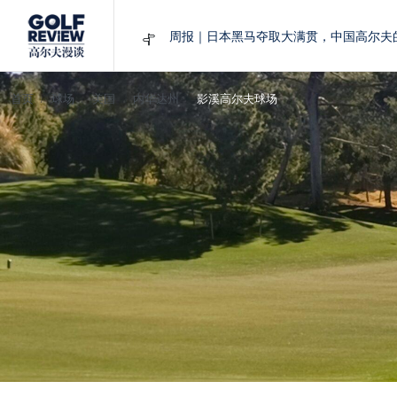
周报｜日本黑马夺取大满贯，中国高尔夫
大满贯球场设置的演变和期许
AIG英国女子公开赛，一场大满贯的50年
首页
球场
美国
内华达州
影溪高尔夫球场
周报｜亚巡“换码头”，果岭脱鞋抗议的乌
查莉·赫尔：不断制造“麻烦”的流量明星