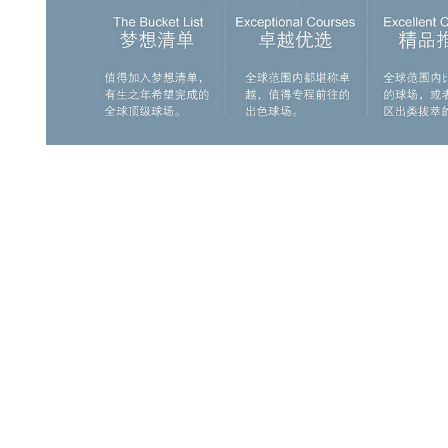
球场一开业，就荣登上美国百佳球场第8名。但是之后一路下滑
里一掷千金，完全改变原有地形地貌，修建了一座和周围环境极为
来到拉斯维加斯，如果我们可以穿越回到那个年代，那些决策都
看，是一座非常出色的球场，只是那个年代目标高尔夫的痕迹很重（ta
但是击球策略选择不多，这也是那个时代球场的特点。如果预算
在一片争议声中去体验，去给出自己的看法。