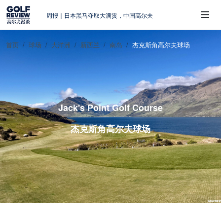
周报｜日本黑马夺取大满贯，中国高尔夫
的差距在哪？
大满贯球场设置的演变和期许
首页
球场
大洋洲
新西兰
南岛
杰克斯角高尔夫球场
AIG英国女子公开赛，一场大满贯的50年
 Sub-Menu
蜕变
周报｜亚巡“换码头”，果岭脱鞋抗议的乌
龙
查莉·赫尔：不断制造“麻烦”的流量明星
Jack's Point Golf Course
杰克斯角高尔夫球场