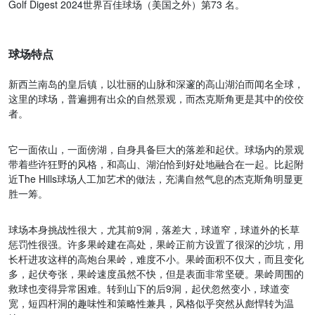
Golf Digest 2024世界百佳球场（美国之外）第73 名。
球场特点
新西兰南岛的皇后镇，以壮丽的山脉和深邃的高山湖泊而闻名全球，
这里的球场，普遍拥有出众的自然景观，而杰克斯角更是其中的佼佼
者。
它一面依山，一面傍湖，自身具备巨大的落差和起伏。球场内的景观
带着些许狂野的风格，和高山、湖泊恰到好处地融合在一起。比起附
近The Hills球场人工加艺术的做法，充满自然气息的杰克斯角明显更
胜一筹。
球场本身挑战性很大，尤其前9洞，落差大，球道窄，球道外的长草
惩罚性很强。许多果岭建在高处，果岭正前方设置了很深的沙坑，用
长杆进攻这样的高炮台果岭，难度不小。果岭面积不仅大，而且变化
多，起伏夸张，果岭速度虽然不快，但是表面非常坚硬。果岭周围的
救球也变得异常困难。转到山下的后9洞，起伏忽然变小，球道变
宽，短四杆洞的趣味性和策略性兼具，风格似乎突然从彪悍转为温