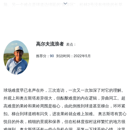
脑。另一个难点是球道边绵延的“废弃区”，松林2号没有传统的长草
区，取而代之的是由天然沙带、不规则分布其中的三芒草
（wiregrass)以及其他原生植被所组成的废弃区，今年为了迎接美国
公开赛，三芒草的密度有所增加，球一旦进入该区域，会增加很大的
不确定性。 这绝对是一个让人打完18洞之后回味无穷还想再打的球
高尔夫流浪者
场。
差点：
推荐分：
90
到访时间：
2022年5月
球场难度早已名声在外，三次造访，一次又一次加深了对它的理解。
外观上和奥古斯塔差异很大，但酝酿难度的内在逻辑，异曲同工。超
高难度的果岭和果岭周围是核心，由此倒推到球道甚至梯台，环环紧
扣。梯台到球道稍有闪失，进攻果岭就会难上加难。 奥古斯塔有赏心
悦目的外表，精细的景观和保养，但在松林度假村这样繁忙的地方很
难做到，奥古斯塔还有一些小鸟机会洞，平复一下球手的心情，这里